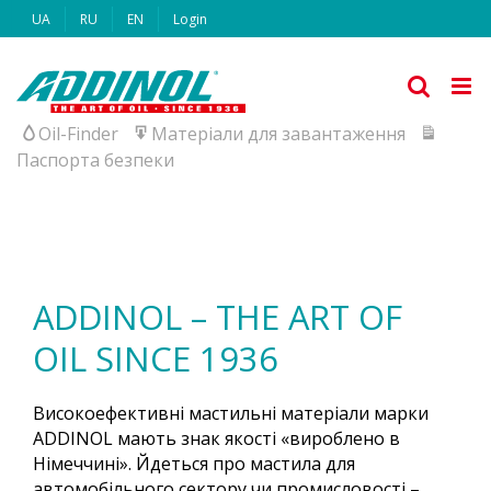
Skip
UA
RU
EN
Login
to
content
Oil-Finder
Матеріали для завантаження
Паспорта безпеки
ADDINOL – THE ART OF
OIL SINCE 1936
Високоефективні мастильні матеріали марки
ADDINOL мають знак якості «вироблено в
Німеччині». Йдеться про мастила для
автомобільного сектору чи промисловості –