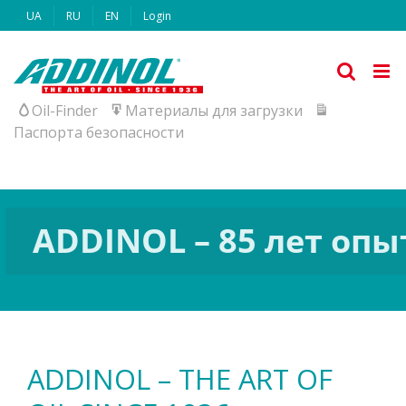
Skip
UA
RU
EN
Login
to
content
Oil-Finder
Материалы для загрузки
Паспорта безопасности
ADDINOL – 85 лет опы
ADDINOL – THE ART OF