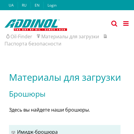
Skip
UA
RU
EN
Login
to
content
Oil-Finder
Материалы для загрузки
Паспорта безопасности
Материалы для загрузки
Брошюры
Здесь
вы
найдете
наши
брошюры.
Имидж-брошюра