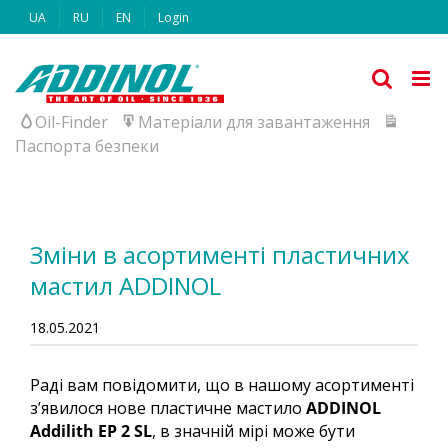
Skip
UA
RU
EN
Login
to
content
Oil-Finder
Матеріали для завантаження
Паспорта безпеки
Зміни в асортименті пластичних
мастил ADDINOL
18.05.2021
Раді вам повідомити, що в нашому асортименті
з’явилося нове пластичне мастило
ADDINOL
Addilith EP 2 SL
, в значній мірі може бути