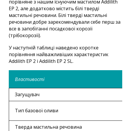
порівняне з нашим існуючим мастилом Addilith
EP 2, але додатково містить білі тверді
мастильні речовини. Білі тверді мастильні
речовини добре зарекомендували себе перш за
все в запобіганні посадкової корозії
(трібокорозії).
У наступній таблиці наведено коротке
порівняння найважливіших характеристик
Addilith EP 2 і Addilith EP 2 SL.
Властивості
Загущувач
Тип базової оливи
Тверда мастильна речовина