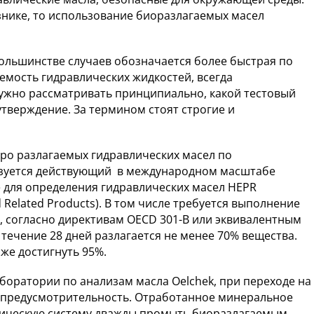
нике, то использование биоразлагаемых масел
ольшинстве случаев обозначается более быстрая по
мость гидравлических жидкостей, всегда
ужно рассматривать принципиально, какой тестовый
утверждение. За термином стоят строгие и
ро разлагаемых гидравлических масел по
ьзуется действующий в международном масштабе
же для определения гидравлических масел HEPR
nd Related Products). В том числе требуется выполнение
, согласно директивам OECD 301-B или эквивалентным
в течение 28 дней разлагается не менее 70% вещества.
же достигнуть 95%.
оратории по анализам масла Oelchek, при переходе на
 предусмотрительность. Отработанное минеральное
лическую систему дважды промыть биоразлагаемым