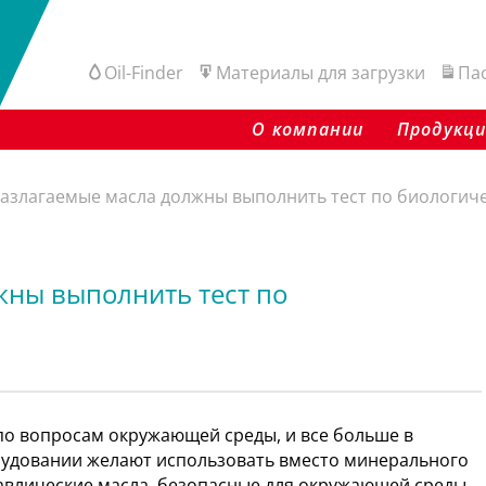
Oil-Finder
Материалы для загрузки
Па
О компании
Продукц
азлагаемые масла должны выполнить тест по биологич
жны выполнить тест по
о вопросам окружающей среды, и все больше в
удовании желают использовать вместо минерального
авлические масла, безопасные для окружающей среды.