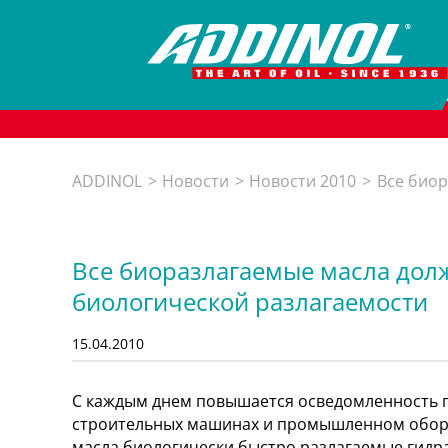
Skip
to
content
ADDINOL
Новости
Новости 2010
Все биор
Все биоразлагаемые масла дол
биологической разлагаемости
15.04.2010
С каждым днем повышается осведомленность п
строительных машинах и промышленном обор
масла биологически быстро разлагаемые гидр