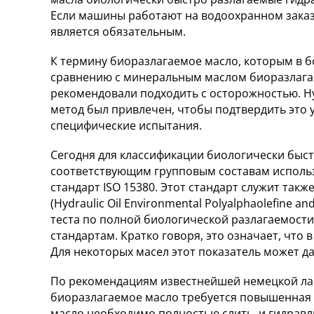
Если машины работают на водоохранном заказ
является обязательным.
К термину биоразлагаемое масло, которым в б
сравнению с минеральным маслом биоразлагае
рекомендовали подходить с осторожностью. Н
метод был привлечен, чтобы подтвердить это 
специфические испытания.
Сегодня для классификации биологически быст
соответствующим групповым составам испол
стандарт ISO 15380. Этот стандарт служит так
(Hydraulic Oil Environmental Polyalphaolefine a
теста по полной биологической разлагаемости
стандартам. Кратко говоря, это означает, что 
Для некоторых масел этот показатель может да
По рекомендациям известнейшей немецкой лаб
биоразлагаемое масло требуется повышенная
масло необходимо полностью слить, и гидрав